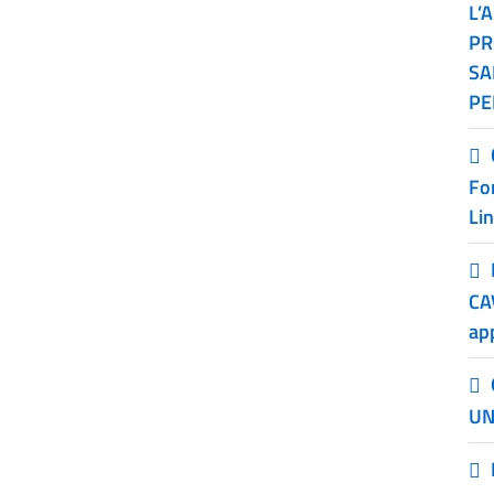
L’
PR
SA
PE
Fo
Li
CA
ap
UN