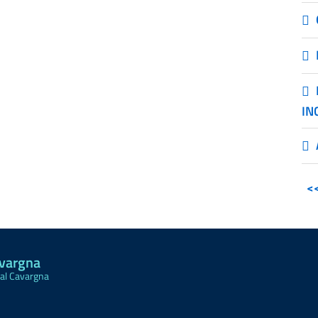
IN
<
avargna
Val Cavargna