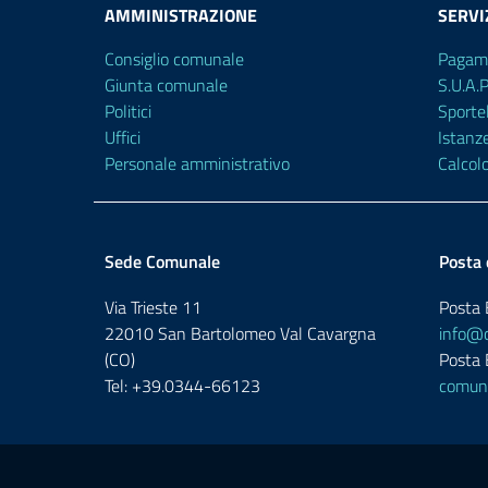
AMMINISTRAZIONE
SERVI
Consiglio comunale
Pagam
Giunta comunale
S.U.A.
Politici
Sporte
Uffici
Istanz
Personale amministrativo
Calcol
Sede Comunale
Posta 
Via Trieste 11
Posta E
22010 San Bartolomeo Val Cavargna
info@c
(CO)
Posta E
Tel: +39.0344-66123
comune