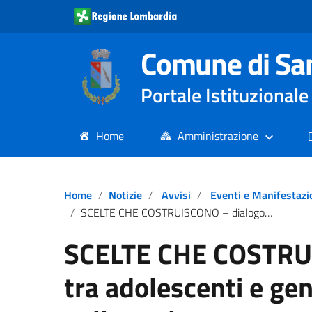
Comune di Sa
Portale Istituziona
Home
Amministrazione
Home
Notizie
Avvisi
Eventi e Manifestazi
SCELTE CHE COSTRUISCONO – dialogo tra adolescenti e genitori sui rischi e sulle scelte consapevoli quotidiane_12 maggio
SCELTE CHE COSTRU
tra adolescenti e geni