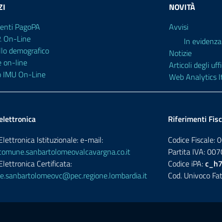
ZI
NOVITÀ
enti PagoPA
Avvisi
P. On-Line
In evidenza
llo demografico
Notizie
e on-line
Articoli degli uffi
o IMU On-Line
Web Analytics It
elettronica
Riferimenti Fisc
lettronica Istituzionale: e-mail:
Codice Fiscale
omune.sanbartolomeovalcavargna.co.it
Partita IVA: 0
lettronica Certificata:
Codice iPA:
c_h
.sanbartolomeovc@pec.regione.lombardia.it
Cod. Univoco Fat