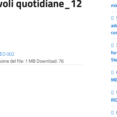
voli quotidiane_12
mi
ado
co
for
EO 002
Ste
one del file:
1 MB
Download:
76
ME
RI