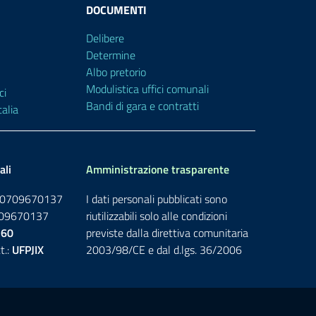
DOCUMENTI
Delibere
Determine
Albo pretorio
Modulistica uffici comunali
ci
Bandi di gara e contratti
alia
ali
Amministrazione trasparente
: 00709670137
I dati personali pubblicati sono
0709670137
riutilizzabili solo alle condizioni
760
previste dalla direttiva comunitaria
t.:
UFPJIX
2003/98/CE e dal d.lgs. 36/2006