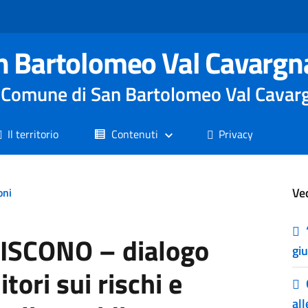
n Bartolomeo Val Cavargn
le Comune di San Bartolomeo Val Cavar
Il territorio
Contenuti
Privacy
Ve
oni
ISCONO – dialogo
gi
tori sui rischi e
al