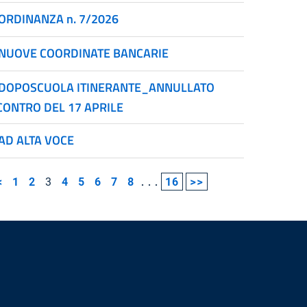
ORDINANZA n. 7/2026
NUOVE COORDINATE BANCARIE
DOPOSCUOLA ITINERANTE_ANNULLATO
CONTRO DEL 17 APRILE
AD ALTA VOCE
<
1
2
3
4
5
6
7
8
...
16
>>