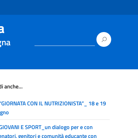
a
gna
di anche…
“GIORNATA CON IL NUTRIZIONISTA”_ 18 e 19
ugno
GIOVANI E SPORT_un dialogo per e con
lenatori, genitori e comunità educante con