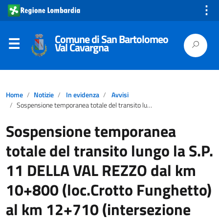
⋮
Comune di San Bartolomeo
Val Cavargna
Home
Notizie
In evidenza
Avvisi
Sospensione temporanea totale del transito lungo la S.P. 11 DELLA VAL REZZO dal km 10+800 (loc.Crotto Funghetto) al km 12+710 (intersezione con SP. 10) in Comune di Cavargna.
Sospensione temporanea
totale del transito lungo la S.P.
11 DELLA VAL REZZO dal km
10+800 (loc.Crotto Funghetto)
al km 12+710 (intersezione