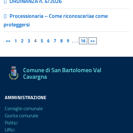
ORDINANZA n. 4/2026
Processionaria – Come riconoscerlae come
proteggersi
<<
1
2
3
4
5
6
7
8
9
...
16
>>
Comune di San Bartolomeo Val
Cavargna
AMMINISTRAZIONE
Consiglio comunale
Giunta comunale
Politici
Uffici