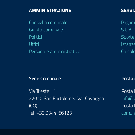
AMMINISTRAZIONE
SERVI
Consiglio comunale
Pagam
Giunta comunale
S.U.A.
Politici
Sporte
Uffici
Istanz
Personale amministrativo
Calcol
Sede Comunale
Posta 
Via Trieste 11
Posta E
22010 San Bartolomeo Val Cavargna
info@c
(CO)
Posta E
Tel: +39.0344-66123
comune