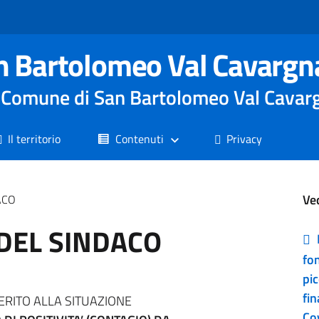
n Bartolomeo Val Cavargn
le Comune di San Bartolomeo Val Cavar
Il territorio
Contenuti
Privacy
Ve
ACO
DEL SINDACO
fo
pi
fin
ERITO ALLA SITUAZIONE
Co