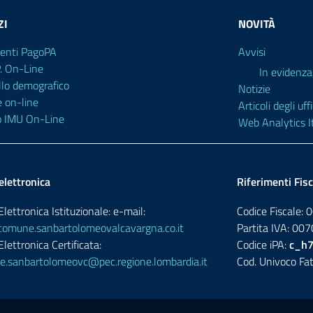
ZI
NOVITÀ
enti PagoPA
Avvisi
P. On-Line
In evidenza
llo demografico
Notizie
e on-line
Articoli degli uffi
o IMU On-Line
Web Analytics It
elettronica
Riferimenti Fisc
lettronica Istituzionale: e-mail:
Codice Fiscale
omune.sanbartolomeovalcavargna.co.it
Partita IVA: 0
lettronica Certificata:
Codice iPA:
c_h
.sanbartolomeovc@pec.regione.lombardia.it
Cod. Univoco Fat