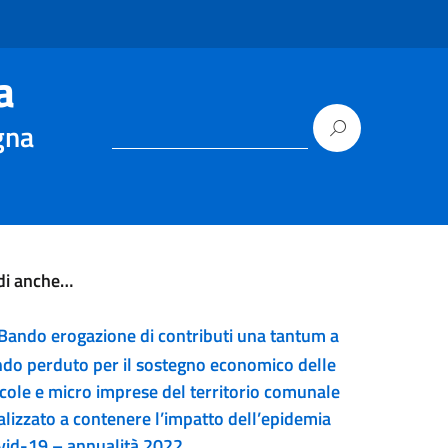
a
gna
di anche…
Bando erogazione di contributi una tantum a
ndo perduto per il sostegno economico delle
ccole e micro imprese del territorio comunale
alizzato a contenere l’impatto dell’epidemia
vid-19 – annualità 2022.