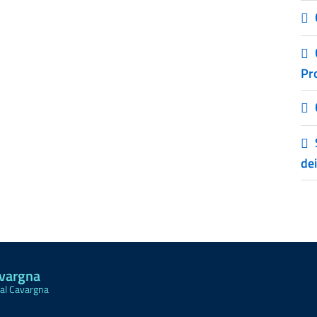
Pr
dei
avargna
Val Cavargna