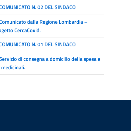
COMUNICATO N. 02 DEL SINDACO
Comunicato dalla Regione Lombardia –
ogetto CercaCovid.
COMUNICATO N. 01 DEL SINDACO
Servizio di consegna a domicilio della spesa e
 medicinali.