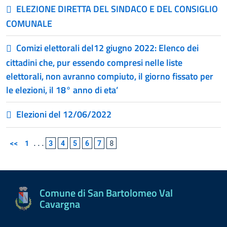
ELEZIONE DIRETTA DEL SINDACO E DEL CONSIGLIO
COMUNALE
Comizi elettorali del12 giugno 2022: Elenco dei
cittadini che, pur essendo compresi nelle liste
elettorali, non avranno compiuto, il giorno fissato per
le elezioni, il 18° anno di eta’
Elezioni del 12/06/2022
<<
1
...
3
4
5
6
7
8
Comune di San Bartolomeo Val
Cavargna