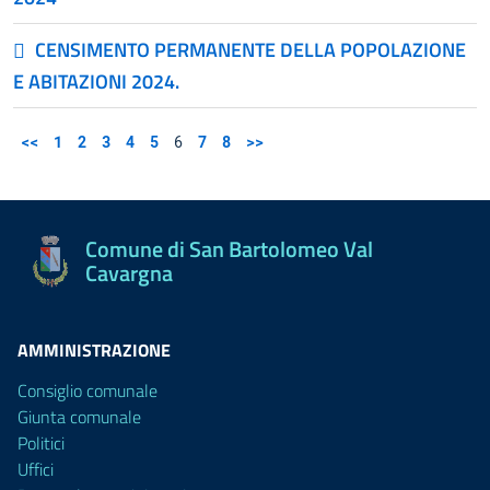
CENSIMENTO PERMANENTE DELLA POPOLAZIONE
E ABITAZIONI 2024.
<<
1
2
3
4
5
6
7
8
>>
Comune di San Bartolomeo Val
Cavargna
AMMINISTRAZIONE
Consiglio comunale
Giunta comunale
Politici
Uffici