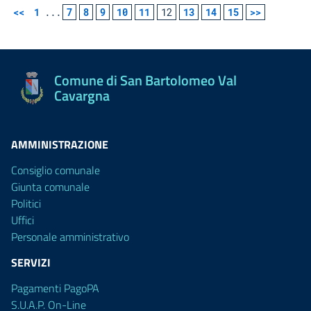
<<
1
...
7
8
9
10
11
12
13
14
15
>>
Comune di San Bartolomeo Val
Cavargna
AMMINISTRAZIONE
Consiglio comunale
Giunta comunale
Politici
Uffici
Personale amministrativo
SERVIZI
Pagamenti PagoPA
S.U.A.P. On-Line