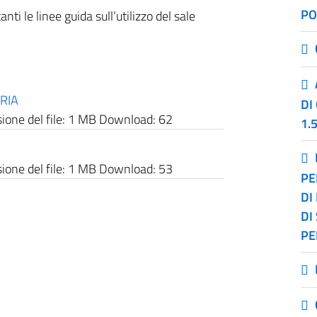
PO
nti le linee guida sull’utilizzo del sale
RIA
DI
one del file:
1 MB
Download:
62
1.
one del file:
1 MB
Download:
53
PE
DI
DI
PE