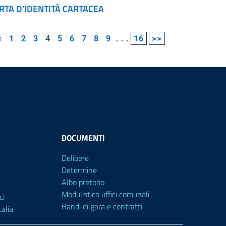
RTA D’IDENTITÀ CARTACEA
<
1
2
3
4
5
6
7
8
9
...
16
>>
DOCUMENTI
Delibere
Determine
Albo pretorio
Modulistica uffici comunali
ci
Bandi di gara e contratti
alia