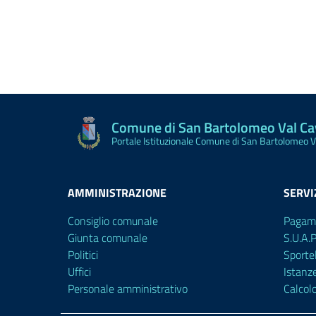
Comune di San Bartolomeo Val C
Portale Istituzionale Comune di San Bartolomeo 
AMMINISTRAZIONE
SERVI
Consiglio comunale
Pagam
Giunta comunale
S.U.A.
Politici
Sporte
Uffici
Istanz
Personale amministrativo
Calcol