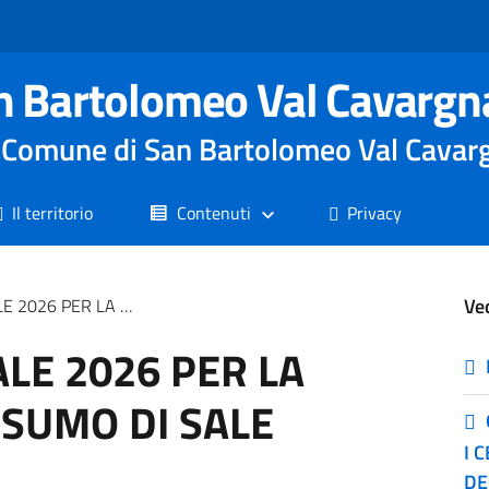
n Bartolomeo Val Cavargn
le Comune di San Bartolomeo Val Cavar
Il territorio
Contenuti
Privacy
Ve
UZIONE DEL CONSUMO DI SALE
LE 2026 PER LA
SUMO DI SALE
I 
DE