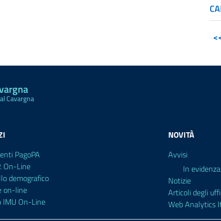
CA
<
avargna
Val Cavargna
ZI
NOVITÀ
enti PagoPA
Avvisi
P. On-Line
In evidenza
llo demografico
Notizie
e on-line
Articoli degli uffi
o IMU On-Line
Web Analytics It