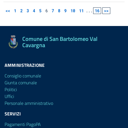
<<
1
2
3
4
5
6
7
8
9
10
11
...
16
>>
Comune di San Bartolomeo Val
Cavargna
AMMINISTRAZIONE
Consiglio comunale
Giunta comunale
Politici
Uffici
Personale amministrativo
SERVIZI
Pagamenti PagoPA